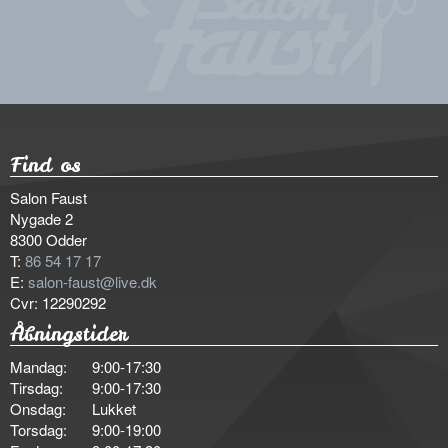
Find os
Salon Faust
Nygade 2
8300 Odder
T:
86 54 17 17
E:
salon-faust@live.dk
Cvr: 12290292
Åbningstider
Mandag:
9:00-17:30
Tirsdag:
9:00-17:30
Onsdag:
Lukket
Torsdag:
9:00-19:00